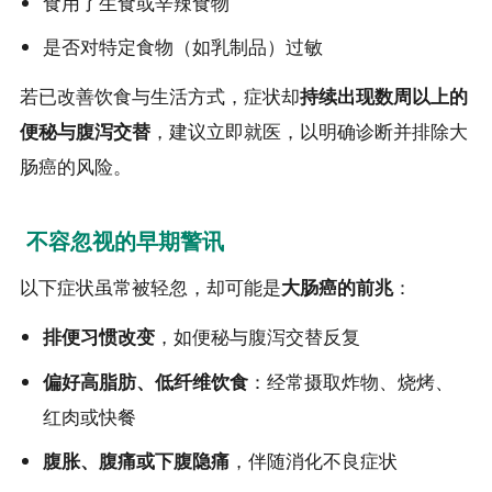
食用了生食或辛辣食物
是否对特定食物（如乳制品）过敏
若已改善饮食与生活方式，症状却
持续出现数周以上的
便秘与腹泻交替
，建议立即就医，以明确诊断并排除大
肠癌的风险。
不容忽视的早期警讯
以下症状虽常被轻忽，却可能是
大肠癌的前兆
：
排便习惯改变
，如便秘与腹泻交替反复
偏好高脂肪、低纤维饮食
：经常摄取炸物、烧烤、
红肉或快餐
腹胀、腹痛或下腹隐痛
，伴随消化不良症状