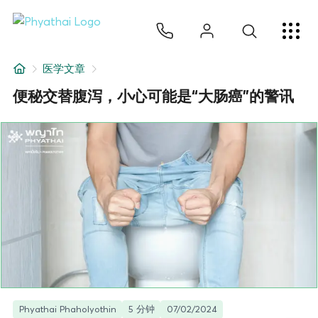
ZH
ไทย
English
日本
ខ្មែរ
عربي
服务项目
医学文章
文章
便秘交替腹泻，小心可能是“大肠癌”的警讯
关于我们
医院分院
Phyathai Phaholyothin
5 分钟
07/02/2024