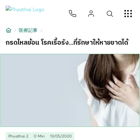
JA
ไทย
English
中文
ខ្មែរ
عربي
サービス
医療記事
記事
กรดไหลย้อน โรคเรื้อรัง...ที่รักษาให้หายขาดได้
について
Hospital Locations
Phyathai 2
0 Min
13/05/2020