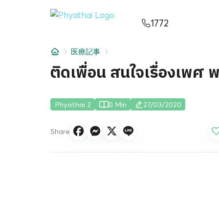
JA
ไทย
English
中文
ខ្មែរ
عربي
1772
サービス
医療記事
記事
ติดเพื่อน สนใจเรื่องเพศ 
について
Phyathai 2
0 Min
27/03/2020
Hospital Locations
Share