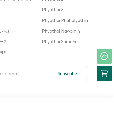
Phyathai 3
Phyathai Phaholyothin
い合わせ
Phyathai Nawamin
ース
Phyathai Sriracha
内容
Subscribe
ted in consulting a doctor