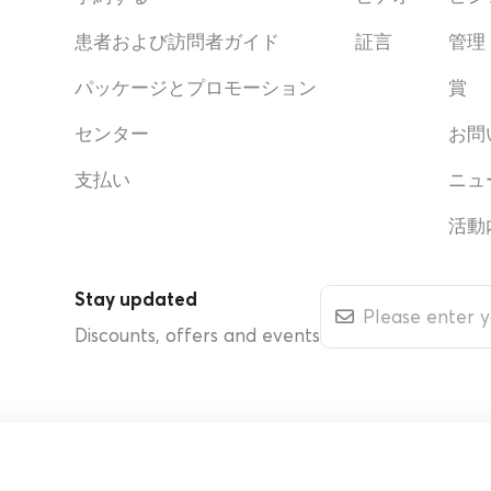
患者および訪問者ガイド
証言
管理
パッケージとプロモーション
賞
センター
お問
支払い
ニュ
活動
Stay updated
Discounts, offers and events
ติดเพื่อน สนใจเรื่องเพศ พฤติกรรมเด็กวัยรุ่นตอนต้นที่พ่อแม่ควรใส่ใจ
Interes