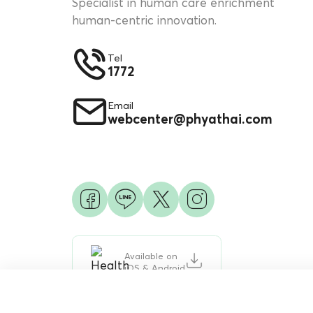
Specialist in human care enrichment
human-centric innovation.
Tel
1772
Email
webcenter@phyathai.com
Available on
iOS & Android