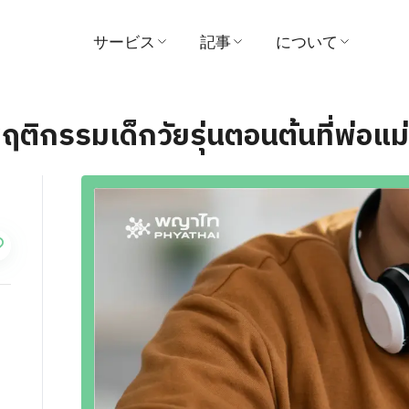
サービス
記事
について
医師を探す
医学
病院
พฤติกรรมเด็กวัยรุ่นตอนต้นที่พ่อแม
予約する
ビデオ
ビジョンとミッシ
患者および訪問者ガイド
証言
管理
パッケージとプロモーシ
賞
ョン
お問い合わせ
センター
ニュース
支払い
活動内容