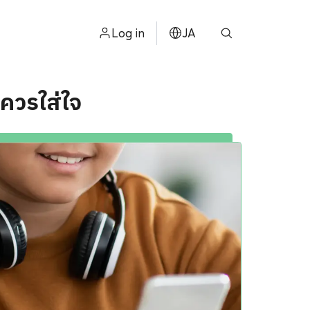
Log in
JA
ไทย
่ควรใส่ใจ
ョン
ENGLISH
中文
ខ្មែរ
عربي