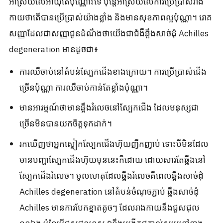
អាស្រ័យលើអាយុតែប៉ុណ្ណោះទេ ប៉ុន្តែអាស្រ័យលើការប្រើប្រាស់រាង
កាយថាតើបានប្រើប្រាស់យ៉ាងខ្លាំង និងមានសុខភាពល្អប៉ុណ្ណា។ រោគ
សញ្ញាដែលជាសញ្ញាជូនដំណឹងថាយើងជាជំងឺឆ្អឹងសាច់ដុំ Achilles
degeneration មានដូចជា៖
ការឈឺចាប់នៅតំបន់ស្បែកជើងខាងក្រោយ។ ការប្រើប្រាស់ជើង
ច្រើនប៉ុណ្ណា ការឈឺចាប់កាន់តែខ្លាំងប៉ុណ្ណា។
មានអារម្មណ៍ថាមានឆ្អឹងរំលេចនៅស្បែកជើង ដែលមនុស្សជា
ច្រើនមិនបានយកចិត្តទុកដាក់។
រកឃើញថាអ្នកស្លៀកស្បែកជើងហ៊ុយញឹកញាប់ ទោះបីមិនដែល
មានបញ្ហាស្បែកជើងហ៊ុយមុននេះក៏ដោយ ដោយសារតែឆ្អឹងនៅ
ស្បែកជើងរំលេច។ មូលហេតុដែលឆ្អឹងរំលេចគឺពេលឆ្អឹងសាច់ដុំ
Achilles degeneration នៅតំបន់ចំណុចភ្ជាប់ ឆ្អឹងសាច់ដុំ
Achilles មានការបែកខ្នាតតូចៗ ដែលរាងកាយនឹងជួសជុល