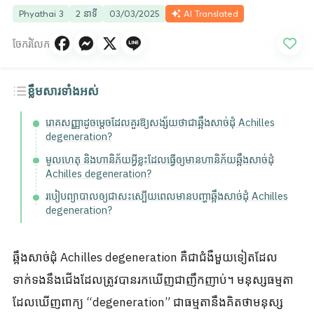
Phyathai 3
2 នាទី
03/03/2025
AI Translated
ចែករំលែក
ខ្លឹមសារទាំងអស់
រោគសញ្ញាដូចម្តេចដែលគួរឱ្យសង្ស័យថាជាឆ្អឹងសាច់ដុំ Achilles
degeneration?
មូលហេតុ និងហានិភ័យអ្វីខ្លះដែលធ្វើឲ្យមានហានិភ័យឆ្អឹងសាច់ដុំ
Achilles degeneration?
របៀបព្យាបាលឲ្យជាសះស្បើយពេលមានបញ្ហាឆ្អឹងសាច់ដុំ Achilles
degeneration?
ឆ្អឹងសាច់ដុំ Achilles degeneration គឺជាជំងឺមួយទៀតដែល
ទាក់ទងនឹងជើងដែលត្រូវបានរកឃើញជាញឹកញាប់។ មនុស្សធម្មតា
ដែលឃើញពាក្យ “degeneration” ជាធម្មតានឹងគិតថាមនុស្ស