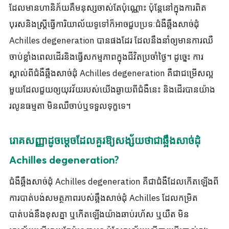
ដែលមានហានិភ័យគឺមនុស្សចាស់តែប៉ុណ្ណោះ ប៉ុន្តែនៅក្នុងការពិត
បុរសនិងស្ត្រីធ្វើការិយាល័យទូទៅក៏អាចជួបប្រទៈជំងឺឆ្អឹងសាច់ដុំ
Achilles degeneration បានផងដែរ ដែលនឹងនាំឲ្យមានការឈឺ
ចាប់ខ្លាំងពេលដើរនិងធ្វើសកម្មភាពក្នុងជីវិតប្រចាំថ្ងៃ។ ដូច្នេះ ការ
ស្គាល់ពីជំងឺឆ្អឹងសាច់ដុំ Achilles degeneration គឺជាជម្រើសល្អ
មួយដែលជួយឲ្យយុវវ័យរបស់យើងឆ្ងាយពីជំងឺនេះ និងដើរបានយ៉ាង
រលូនធម្មតា មិនឈឺចាប់ឬទទួលទុក្ខទេ។
រោគសញ្ញាដូចម្តេចដែលគួរឱ្យសង្ស័យថាជាឆ្អឹងសាច់ដុំ
Achilles degeneration?
ជំងឺឆ្អឹងសាច់ដុំ Achilles degeneration គឺជាជំងឺដែលកើតឡើងពី
ការបាត់បង់សមត្ថភាពរបស់ឆ្អឹងសាច់ដុំ Achilles ដែលកម្រិត
បាត់បង់នឹងខុសគ្នា ឬកើតឡើងយ៉ាងឆាប់រហ័ស ឬយឺត មិន