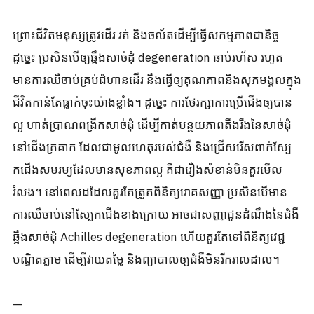
ព្រោះជីវិតមនុស្សត្រូវដើរ រត់ និងចល័តដើម្បីធ្វើសកម្មភាពជានិច្ច
ដូច្នេះ ប្រសិនបើឲ្យឆ្អឹងសាច់ដុំ degeneration ឆាប់រហ័ស រហូត
មានការឈឺចាប់គ្រប់ជំហានដើរ នឹងធ្វើឲ្យគុណភាពនិងសុភមង្គលក្នុង
ជីវិតកាន់តែធ្លាក់ចុះយ៉ាងខ្លាំង។ ដូច្នេះ ការថែរក្សាការប្រើជើងឲ្យបាន
ល្អ ហាត់ប្រាណពង្រីកសាច់ដុំ ដើម្បីកាត់បន្ថយភាពតឹងរឹងនៃសាច់ដុំ
នៅជើងត្រគាក ដែលជាមូលហេតុរបស់ជំងឺ និងជ្រើសរើសពាក់ស្បែ
កជើងសមរម្យដែលមានសុខភាពល្អ គឺជារឿងសំខាន់មិនគួរមើល
រំលង។ នៅពេលដដែលគួរតែត្រួតពិនិត្យរោគសញ្ញា ប្រសិនបើមាន
ការឈឺចាប់នៅស្បែកជើងខាងក្រោយ អាចជាសញ្ញាជូនដំណឹងនៃជំងឺ
ឆ្អឹងសាច់ដុំ Achilles degeneration ហើយគួរតែទៅពិនិត្យវេជ្ជ
បណ្ឌិតភ្លាម ដើម្បីវាយតម្លៃ និងព្យាបាលឲ្យជំងឺមិនរីករាលដាល។
—