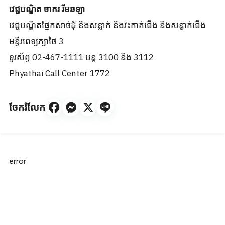
វេជ្ជបណ្ឌិត ចាករ រីមឆឡា
វេជ្ជបណ្ឌិតផ្នែកសាច់ដុំ និងសន្លាក់ និងវះកាត់ជើង និងសន្លាក់ជើង
មន្ទីរពេទ្យភ្យាថៃ 3
ទូរស័ព្ទ 02-467-1111 បន្ត 3100 និង 3112
Phyathai Call Center 1772
ចែករំលែក
error