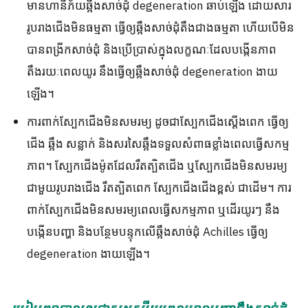
មានហានិភ័យឆ្អឹងសាច់ដុំ degeneration ឆាប់ឡើង ដោយសារ
រូបរាងជើងមិនធម្មតា ធ្វើឲ្យឆ្អឹងសាច់ដុំតឹងជាងធម្មតា ហើយបើមិន
បានពង្រីកសាច់ដុំ និងប្រើប្រាស់ក្នុងលក្ខណៈដែលបង្កើនភាព
តឹងរយៈពេលយូរ នឹងធ្វើឲ្យឆ្អឹងសាច់ដុំ degeneration ងាយ
ឡើង។
ការពាក់ស្បែកជើងមិនសមរម្យ ដូចជាស្បែកជើងស្តើងពេក ធ្វើឲ្យ
ជើង ឆ្អឹង សន្លាក់ និងសរសៃឆ្អឹងទទួលសំពាធខ្លាំងពេលធ្វើសកម្ម
ភាព។ ស្បែកជើងម៉ូតដែលរឹតត្បិតជើង ឬស្បែកជើងមិនសមរម្យ
ជាមួយរូបរាងជើង រឹតត្បិតពេក ស្បែកជើងជើងខ្ពស់ ជាដើម។ ការ
ពាក់ស្បែកជើងមិនសមរម្យពេលធ្វើសកម្មភាព ឬដើរយូរៗ នឹង
បង្កើនបញ្ហា និងបន្ថែមបន្ទុកលើឆ្អឹងសាច់ដុំ Achilles ធ្វើឲ្យ
degeneration ងាយឡើង។