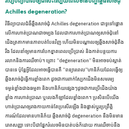
របៀបព្យាបាលឲ្យជាសះស្បើយពេលមានបញ្ហាឆ្អឹងសាច់ដុំ
Achilles degeneration?
វិធីព្យាបាលជំងឺឆ្អឹងសាច់ដុំ Achilles degeneration ជាទូទៅផ្តោត
លើការហាត់ប្រាណជាចម្បង ដែលជាការហាត់ប្រាណឲ្យសាច់ដុំនៅ
ជើងត្រគាកមានភាពបត់បែនវិញ ហើយមិនបណ្តាលឲ្យឆ្អឹងសាច់ដុំតឹង
រឹង ដែលនាំឲ្យមានការបែកខ្នាតពេលប្រើប្រាស់ និងកាត់បន្ថយការ
រលាកនិងការឈឺចាប់។ ព្រោះ “degeneration” មិនអាចទប់ស្កាត់
បានទេ ប៉ុន្តែអ្វីដែលអាចធ្វើបានគឺ “ពន្យារពេល”ហានិភ័យដែលធ្វើឲ្យ
ឆ្អឹងសាច់ដុំធ្វើការខ្លាំងពេក ដូចជាការពាក់ស្បែកជើងមិនសមរម្យ
ទម្ងន់ខ្លាំងជាងធម្មតា និងហានិភ័យផ្សេងៗដូចជាការប្រើជើងយ៉ាង
ខ្លាំង ការហាត់ប្រាណ ឬលេងកីឡាដែលខ្លាំងពេក។ ប្រសិនបើយើង
ហាត់ប្រាណឲ្យរាងកាយកាន់តែប្រសើរឡើង និងផ្លាស់ប្តូរប្រព្រឹត្តិ
ការណ៍ដែលមានហានិភ័យ ឆ្អឹងសាច់ដុំ degeneration នឹងមិនមាន
រោគសញ្ញា ទោះបីជាផ្នែករំលេចមិនបាត់បង់ក៏ដោយ ការឈឺចាប់នឹង