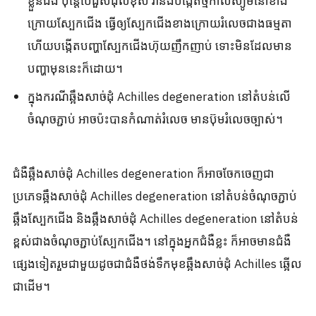
ខ្លួនឯង ប៉ុន្តែបើជួសជុលខុស វានឹងបង្កើតថ្មកាល់ស្យូមនៅខាង
ក្រោយស្បែកជើង ធ្វើឲ្យស្បែកជើងខាងក្រោយរំលេចជាងធម្មតា
ហើយបង្កើតបញ្ហាស្បែកជើងហ៊ុយញឹកញាប់ ទោះមិនដែលមាន
បញ្ហាមុននេះក៏ដោយ។
ក្នុងករណីឆ្អឹងសាច់ដុំ Achilles degeneration នៅតំបន់លើ
ចំណុចភ្ជាប់ អាចប៉ះបានកំណាត់រំលេច មានប៊ុមរំលេចច្បាស់។
ជំងឺឆ្អឹងសាច់ដុំ Achilles degeneration ក៏អាចចែកចេញជា
ប្រភេទឆ្អឹងសាច់ដុំ Achilles degeneration នៅតំបន់ចំណុចភ្ជាប់
ឆ្អឹងស្បែកជើង និងឆ្អឹងសាច់ដុំ Achilles degeneration នៅតំបន់
ខ្ពស់ជាងចំណុចភ្ជាប់ស្បែកជើង។ នៅក្នុងអ្នកជំងឺខ្លះ ក៏អាចមានជំងឺ
ផ្សេងទៀតរួមជាមួយដូចជាជំងឺថង់ទឹកមុខឆ្អឹងសាច់ដុំ Achilles ឆ្អើល
ជាដើម។