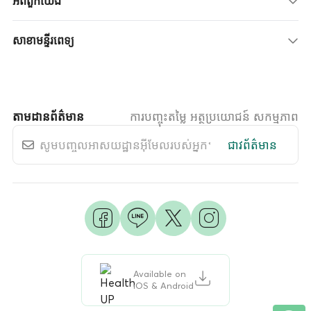
អំពីពួកយើង
សាខាមន្ទីរពេទ្យ
តាមដានព័ត៌មាន
ការបញ្ចុះតម្លៃ អត្ថប្រយោជន៍ សកម្មភាព
ជាវព័ត៌មាន
Available on
iOS & Android