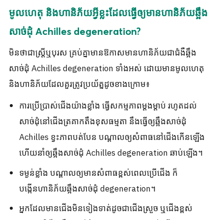
មូលហេតុ និងហានិភ័យអ្វីខ្លះដែលធ្វើឲ្យមានហានិភ័យឆ្អឹង
សាច់ដុំ Achilles degeneration?
មិនថាជាស្ត្រីឬបុរស គ្រប់គ្នាមានឱកាសមានហានិភ័យជាជំងឺឆ្អឹង
សាច់ដុំ Achilles degeneration ទាំងអស់ ដោយមានមូលហេតុ
និងហានិភ័យដែលគួរត្រូវប្រយ័ត្នដូចខាងក្រោម៖
ការប្រើប្រាស់ជើងយ៉ាងខ្លាំង ធ្វើសកម្មភាពម្តងម្តាប់ រហូតដល់
សាច់ដុំនៅជើងត្រគាកតឹងខុសធម្មតា នឹងធ្វើឲ្យឆ្អឹងសាច់ដុំ
Achilles ខ្វះភាពបត់បែន បណ្តាលឲ្យសំពាធនៅជើងកើនឡើង
ហើយនាំឲ្យឆ្អឹងសាច់ដុំ Achilles degeneration ឆាប់ឡើង។
ទម្ងន់ខ្លាំង បណ្តាលឲ្យមានសំពាធខ្ពស់ពេលប្រើជើង ក៏
បង្កើនហានិភ័យឆ្អឹងសាច់ដុំ degeneration។
អ្នកដែលមានជើងមិនទៀងទាត់ដូចជាជើងស្រួច ឬជើងខ្ពស់