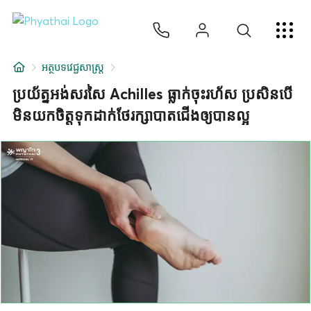
KM
ไทย
English
中文
日本
عربي
សេវាកម្ម
អត្ថបទវេជ្ជសាស្ត្រ
អត្ថបទ
ប្រយ័ត្នអង់សរសៃ Achilles ធ្លាក់ចុះរហ័ស ប្រសិនបើ
មិនយកចិត្តទុកដាក់ថែរក្សាបាតជើងឲ្យបានល្អ
អំពីពួកយើង
សាខាមន្ទីរពេទ្យ