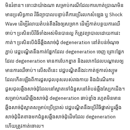
មិនរំខាន។ ទោះជាយ៉ាងណា សម្រាប់ករណីដែលការហាត់ប្រាណមិន
មានប្រសិទ្ធភាព វិធីព្យាបាលបន្ទាប់គឺការប្រើរលកសំឡេង ឬ Shock
Wave ដើម្បីរំលាយតំបន់តឹងរឹងឲ្យសម្រាក ដើម្បីកាត់បន្ថយការឈឺ
ចាប់។ ប្រសិនបើវិធីទាំងអស់មិនបានល្អ ក៏ត្រូវព្យាបាលដោយការវះ
កាត់។ ប្រសិនបើជំងឺឆ្អឹងសាច់ដុំ degeneration នៅតំបន់ចំណុច
ភ្ជាប់ វេជ្ជបណ្ឌិតនឹងកាត់ផ្នែកដែល degeneration ចេញ ព្រោះផ្នែក
ដែល degeneration មានការបែកខ្នាត និងរលាកដែលបណ្តាលឲ្យ
មានការឈឺចាប់។ លើសពីនេះ វេជ្ជបណ្ឌិតនឹងវះកាត់ថ្មកាល់ស្យូម
ដែលកើតឡើងពីការជួសជុលខុសរបស់រាងកាយ និងដំណើរការ
ជួសជុលឆ្អឹងសាច់ដុំដែលនៅស្អាតទៅជំនួសនៅតំបន់ឆ្អឹងស្បែកជើង។
សម្រាប់ករណីឆ្អឹងសាច់ដុំ degeneration ឆាប់ខ្លាំង រហូតមិនមាន
ឆ្អឹងសាច់ដុំស្អាតសម្រាប់ប្រើប្រាស់ វេជ្ជបណ្ឌិតនឹងប្រើវិធីផ្លាស់ប្តូរឆ្អឹង
សាច់ដុំជិតខាងមកជំនួសឆ្អឹងសាច់ដុំដើមដែល degeneration
ហើយត្រូវកាត់ចោល។