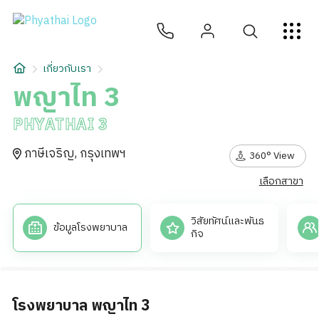
TH
English
中文
日本
ខ្មែរ
عربي
บริการ
เกี่ยวกับเรา
บทความ
พญาไท 3
PHYATHAI 3
เกี่ยวกับเรา
ภาษีเจริญ, กรุงเทพฯ
360° View
สาขาโรงพยาบาล
เลือกสาขา
วิสัยทัศน์และพันธ
ข้อมูลโรงพยาบาล
กิจ
โรงพยาบาล พญาไท 3