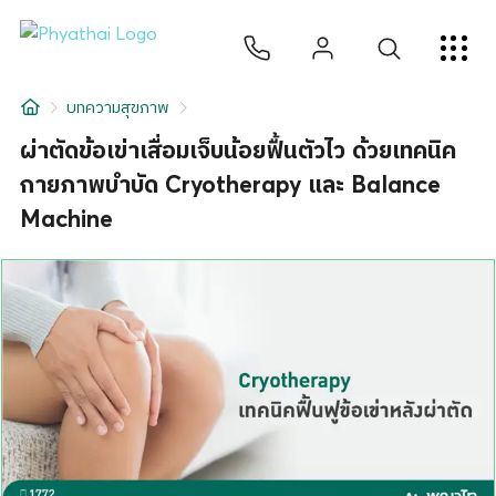
TH
English
中文
日本
ខ្មែរ
عربي
บริการ
บทความสุขภาพ
บทความ
ผ่าตัดข้อเข่าเสื่อมเจ็บน้อยฟื้นตัวไว ด้วยเทคนิค
กายภาพบำบัด Cryotherapy และ Balance
เกี่ยวกับเรา
Machine
สาขาโรงพยาบาล