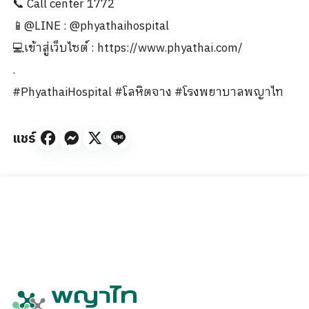
📞 Call center 1772
📱@LINE : @phyathaihospital
💻เข้าสู่เว็บไซต์ : https://www.phyathai.com/
.
#PhyathaiHospital #โลหิตจาง #โรงพยาบาลพญาไท
แชร์