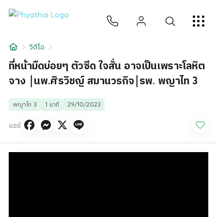
TH
English
中文
日本
ខ្មែរ
عربي
บริการ
วิดีโอ
บทความ
ที่หน้ามืดบ่อยๆ ตัวซีด ใจสั่น อาจเป็นเพราะโลหิต
จาง ￨นพ.ศิรวิชญ์ สมานวรกิจ￨รพ. พญาไท 3
เกี่ยวกับเรา
พญาไท 3
1 นาที
29/10/2023
สาขาโรงพยาบาล
แชร์