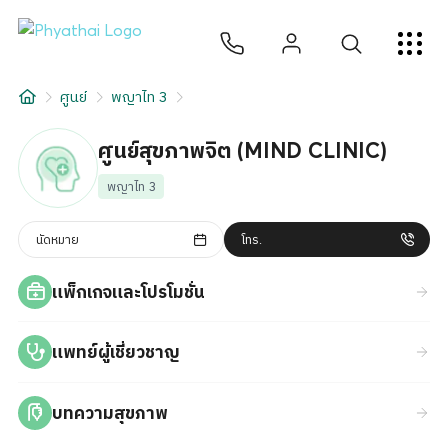
TH
English
中文
日本
ខ្មែរ
عربي
บริการ
ศูนย์
พญาไท 3
บทความ
ศูนย์สุขภาพจิต (MIND CLINIC)
เกี่ยวกับเรา
พญาไท 3
สาขาโรงพยาบาล
นัดหมาย
โทร.
แพ็กเกจและโปรโมชั่น
แพทย์ผู้เชี่ยวชาญ
บทความสุขภาพ