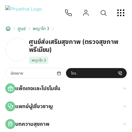
TH
English
中文
日本
ខ្មែរ
عربي
บริการ
ศูนย์
พญาไท 3
บทความ
ศูนย์ส่งเสริมสุขภาพ (ตรวจสุขภาพ
พรีเมียม)
เกี่ยวกับเรา
พญาไท 3
สาขาโรงพยาบาล
นัดหมาย
โทร.
แพ็กเกจและโปรโมชั่น
แพทย์ผู้เชี่ยวชาญ
บทความสุขภาพ