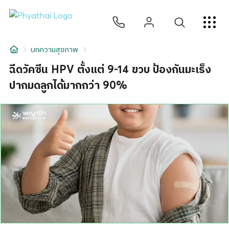
TH
English
中文
日本
ខ្មែរ
عربي
บริการ
บทความสุขภาพ
บทความ
ฉีดวัคซีน HPV ตั้งแต่ 9-14 ขวบ ป้องกันมะเร็ง
ปากมดลูกได้มากกว่า 90%
เกี่ยวกับเรา
สาขาโรงพยาบาล