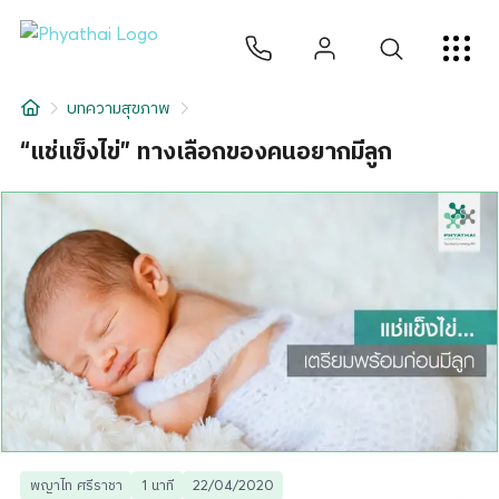
TH
English
中文
日本
ខ្មែរ
عربي
บริการ
บทความสุขภาพ
บทความ
“แช่แข็งไข่” ทางเลือกของคนอยากมีลูก
เกี่ยวกับเรา
สาขาโรงพยาบาล
พญาไท ศรีราชา
1 นาที
22/04/2020