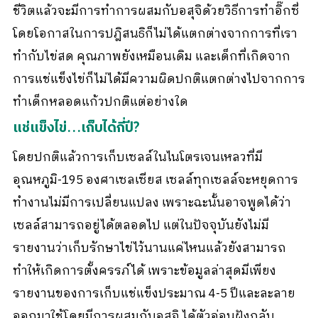
ชีวิตแล้วจะมีการทำการผสมกับอสุจิด้วยวิธีการทำอิ๊กซี่
โดยโอกาสในการปฎิสนธิก็ไม่ได้แตกต่างจากการที่เรา
ทำกับไข่สด คุณภาพยังเหมือนเดิม และเด็กที่เกิดจาก
การแช่แข็งไข่ก็ไม่ได้มีความผิดปกติแตกต่างไปจากการ
ทำเด็กหลอดแก้วปกติแต่อย่างใด
แช่แข็งไข่…เก็บได้กี่ปี?
โดยปกติแล้วการเก็บเซลล์ในไนโตรเจนเหลวที่มี
อุณหภูมิ-195 องศาเซลเซียส เซลล์ทุกเซลล์จะหยุดการ
ทำงานไม่มีการเปลี่ยนแปลง เพราะฉะนั้นอาจพูดได้ว่า
เซลล์สามารถอยู่ได้ตลอดไป แต่ในปัจจุบันยังไม่มี
รายงานว่าเก็บรักษาไข่ไว้นานแค่ไหนแล้วยังสามารถ
ทำให้เกิดการตั้งครรภ์ได้ เพราะข้อมูลล่าสุดมีเพียง
รายงานของการเก็บแช่แข็งประมาณ 4-5 ปีและละลาย
ออกมาใช้โดยมีการผสมกับอสุจิ ได้ตัวอ่อนฝังกลับ