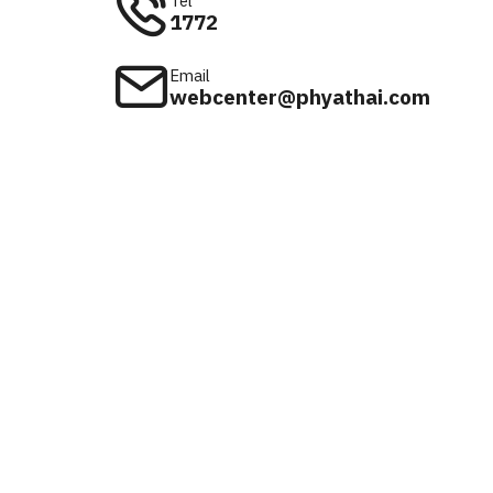
Tel
1772
Email
webcenter@phyathai.com
Available on
iOS & Android