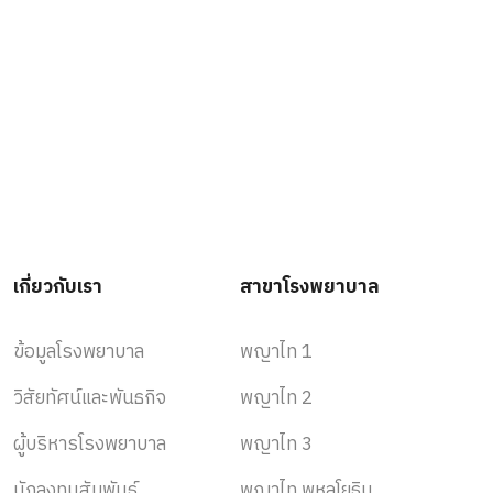
เกี่ยวกับเรา
สาขาโรงพยาบาล
ข้อมูลโรงพยาบาล
พญาไท 1
วิสัยทัศน์และพันธกิจ
พญาไท 2
ผู้บริหารโรงพยาบาล
พญาไท 3
นักลงทุนสัมพันธ์
พญาไท พหลโยธิน