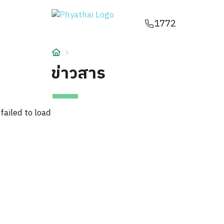
TH
English
中文
日本
ខ្មែរ
عربي
1772
บริการ
บทความ
ข่าวสาร
เกี่ยวกับเรา
failed to load
สาขาโรงพยาบาล