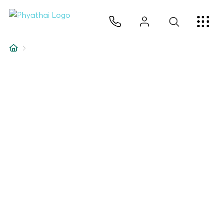
TH
English
中文
日本
ខ្មែរ
عربي
บริการ
บทความ
เกี่ยวกับเรา
สาขาโรงพยาบาล