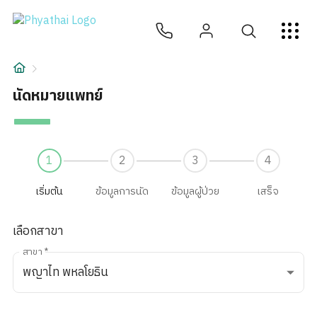
นัดหมายแพทย์ | โรงพยาบาลพญาไท
TH
English
中文
日本
ខ្មែរ
عربي
บริการ
บทความ
นัดหมายแพทย์
เกี่ยวกับเรา
1
2
3
4
สาขาโรงพยาบาล
เริ่มต้น
ข้อมูลการนัด
ข้อมูลผู้ป่วย
เสร็จ
เลือกสาขา
สาขา
*
พญาไท พหลโยธิน