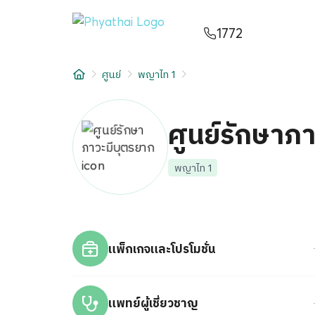
TH
English
中文
日本
ខ្មែរ
عربي
1772
บริการ
ศูนย์
พญาไท 1
บทความ
เกี่ยวกับเรา
ศูนย์รักษาภ
สาขาโรงพยาบาล
พญาไท 1
แพ็กเกจและโปรโมชั่น
แพทย์ผู้เชี่ยวชาญ