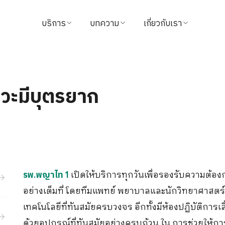
บริการ
บทความ
เกี่ยวกับเรา
ค้นหาแพทย์
บทความสุขภาพ
ข้อมูลโรงพยาบาล
นัดหมาย
วิดีโอ
วิสัยทัศน์และพันธกิจ
าวะมีบุตรยาก
แนะนำบริการ
จากใจผู้ใช้บริการ
ผู้บริหารโรงพยาบาล
แพ็กเกจ & โปรโมชั่น
นักลงทุนสัมพันธ์
ศูนย์ทางการแพทย์
รางวัล
เปิดให้บริการทุกวันเพื่อรองรับความต้อ
รพ.พญาไท 1
ชำระค่าบริการ
ติดต่อเรา
อย่างเต็มที่ โดยทีมแพทย์ พยาบาลและนักวิทยาศาสตร
นโยบายการคืนเงิน
ข่าวสาร
เทคโนโลยีที่ทันสมัยครบวงจร อีกทั้งมีห้องปฏิบัติการเลี
ด้วยอุปกรณ์ที่ทันสมัยอย่างครบถ้วน ใน การช่วยให้ก