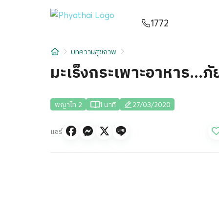
TH
English
中文
日本
ខ្មែរ
عربي
1772
บริการ
บทความสุขภาพ
บทความ
มะเร็งกระเพาะอาหาร...ภั
เกี่ยวกับเรา
พญาไท 2
1 นาที
27/03/2020
สาขาโรงพยาบาล
แชร์