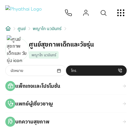
TH
English
中文
日本
ខ្មែរ
عربي
บริการ
ศูนย์
พญาไท นวมินทร์
บทความ
ศูนย์สุขภาพเด็กและวัยรุ่น
เกี่ยวกับเรา
พญาไท นวมินทร์
สาขาโรงพยาบาล
นัดหมาย
โทร.
แพ็กเกจและโปรโมชั่น
แพทย์ผู้เชี่ยวชาญ
บทความสุขภาพ