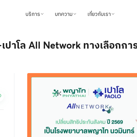
บริการ
บทความ
เกี่ยวกับเรา
ค้นหาแพทย์
บทความสุขภาพ
ข้อมูลโรงพยาบาล
ปาโล All Network ทางเลือกการ
นัดหมาย
วิดีโอ
วิสัยทัศน์และพันธกิจ
แนะนำบริการ
จากใจผู้ใช้บริการ
ผู้บริหารโรงพยาบาล
แพ็กเกจ & โปรโมชั่น
นักลงทุนสัมพันธ์
ศูนย์ทางการแพทย์
รางวัล
ชำระค่าบริการ
ติดต่อเรา
นโยบายการคืนเงิน
ข่าวสาร