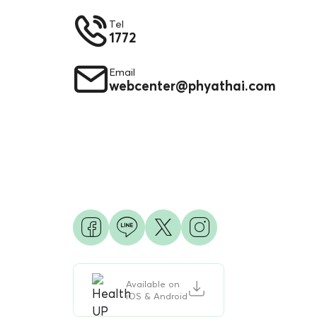
Tel
1772
Email
webcenter@phyathai.com
Available on
iOS & Android