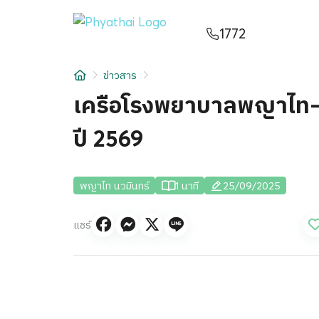
TH
English
中文
日本
ខ្មែរ
عربي
1772
บริการ
ข่าวสาร
บทความ
เครือโรงพยาบาลพญาไท–เ
เกี่ยวกับเรา
ปี 2569
สาขาโรงพยาบาล
พญาไท นวมินทร์
1 นาที
25/09/2025
แชร์