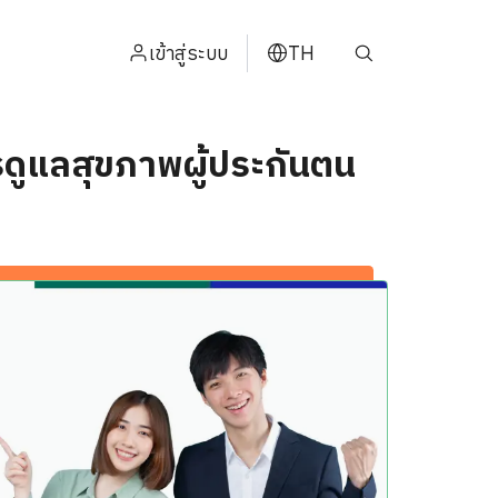
เข้าสู่ระบบ
TH
ENGLISH
ดูแลสุขภาพผู้ประกันตน
中文
日本
ខ្មែរ
عربي