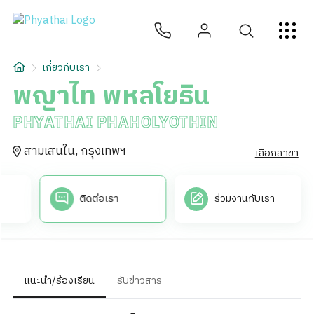
TH
English
中文
日本
ខ្មែរ
عربي
บริการ
เกี่ยวกับเรา
บทความ
พญาไท พหลโยธิน
PHYATHAI PHAHOLYOTHIN
เกี่ยวกับเรา
สามเสนใน, กรุงเทพฯ
เลือกสาขา
สาขาโรงพยาบาล
ติดต่อเรา
ร่วมงานกับเรา
แนะนำ/ร้องเรียน
รับข่าวสาร