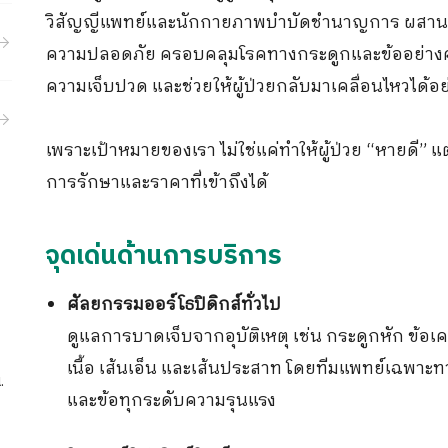
ขอประวัติการรักษา
กิจกรรม
วิสัญญีแพทย์และนักกายภาพบำบัดชำนาญการ ผสานเท
ความปลอดภัย ครอบคลุมโรคทางกระดูกและข้ออย่างครบ
ร่วมงานกับเรา
ความเจ็บปวด และช่วยให้ผู้ป่วยกลับมาเคลื่อนไหวได้อย่
เพราะเป้าหมายของเรา ไม่ใช่แค่ทำให้ผู้ป่วย “หายดี” 
การรักษาและราคาที่เข้าถึงได้
จุดเด่นด้านการบริการ
ศัลยกรรมออร์โธปิดิกส์ทั่วไป
ดูแลการบาดเจ็บจากอุบัติเหตุ เช่น กระดูกหัก ข้อ
เนื้อ เส้นเอ็น และเส้นประสาท โดยทีมแพทย์เฉพา
.
และข้อทุกระดับความรุนแรง