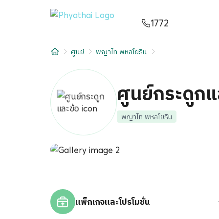
TH
English
中文
日本
ខ្មែរ
عربي
1772
บริการ
ศูนย์
พญาไท พหลโยธิน
บทความ
เกี่ยวกับเรา
ศูนย์กระดูกแ
สาขาโรงพยาบาล
พญาไท พหลโยธิน
แพ็กเกจและโปรโมชั่น