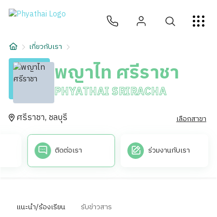
TH
English
中文
日本
ខ្មែរ
عربي
บริการ
เกี่ยวกับเรา
บทความ
พญาไท ศรีราชา
เกี่ยวกับเรา
PHYATHAI SRIRACHA
สาขาโรงพยาบาล
ศรีราชา, ชลบุรี
เลือกสาขา
ติดต่อเรา
ร่วมงานกับเรา
แนะนำ/ร้องเรียน
รับข่าวสาร