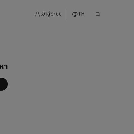
เข้าสู่ระบบ
TH
ENGLISH
中文
日本
หา
ខ្មែរ
عربي