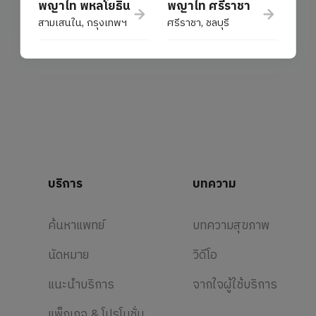
พญาไท พหลโยธิน
พญาไท ศรีราชา
สามเสนใน, กรุงเทพฯ
ศรีราชา, ชลบุรี
บริการ
บทความ
ค้นหาแพทย์
บทความสุขภาพ
นัดหมาย
วิดีโอ
แนะนำบริการ
จากใจผู้ใช้บริการ
แพ็กเกจ & โปรโมชั่น