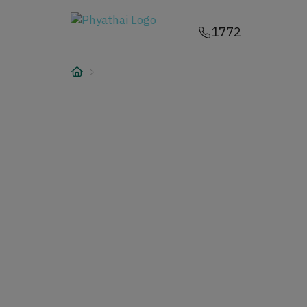
TH
English
中文
日本
ខ្មែរ
عربي
1772
บริการ
บทความ
เกี่ยวกับเรา
สาขาโรงพยาบาล