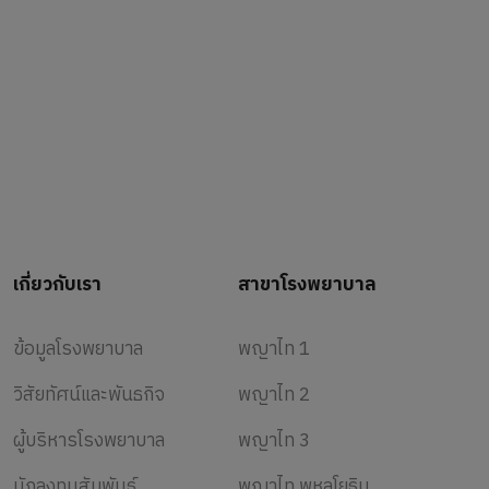
เกี่ยวกับเรา
สาขาโรงพยาบาล
ข้อมูลโรงพยาบาล
พญาไท 1
วิสัยทัศน์และพันธกิจ
พญาไท 2
ผู้บริหารโรงพยาบาล
พญาไท 3
นักลงทุนสัมพันธ์
พญาไท พหลโยธิน