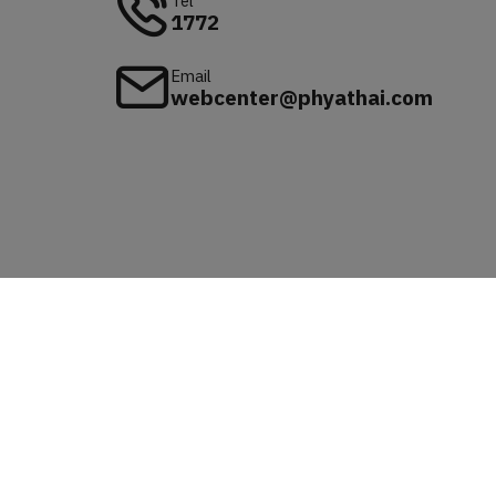
Tel
1772
Email
webcenter@phyathai.com
Available on
iOS & Android