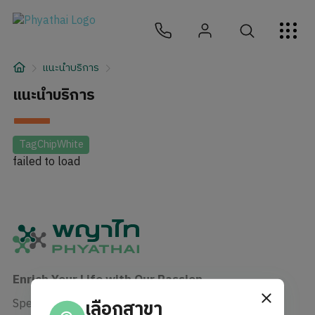
TH
English
中文
日本
ខ្មែរ
عربي
บริการ
แนะนำบริการ
บทความ
แนะนำบริการ
เกี่ยวกับเรา
TagChipWhite
failed to load
สาขาโรงพยาบาล
Enrich Your Life with Our Passion
Specialist in human care enrichment
เลือกสาขา