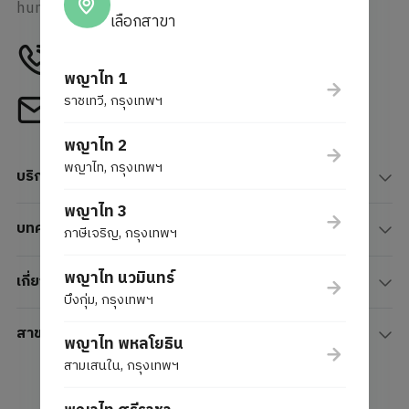
human-centric innovation.
เลือกสาขา
Tel
1772
พญาไท 1
ราชเทวี, กรุงเทพฯ
Email
webcenter@phyathai.com
พญาไท 2
พญาไท, กรุงเทพฯ
บริการ
พญาไท 3
บทความ
ภาษีเจริญ, กรุงเทพฯ
พญาไท นวมินทร์
เกี่ยวกับเรา
บึงกุ่ม, กรุงเทพฯ
สาขาโรงพยาบาล
พญาไท พหลโยธิน
สามเสนใน, กรุงเทพฯ