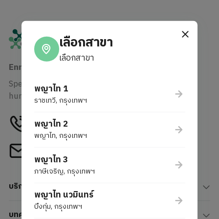
เลือกสาขา
เลือกสาขา
Enrich Your Life with Our Passion
Specialist in human care enrichment
พญาไท 1
human-centric innovation.
ราชเทวี, กรุงเทพฯ
Tel
พญาไท 2
1772
พญาไท, กรุงเทพฯ
Email
webcenter@phyathai.com
พญาไท 3
ภาษีเจริญ, กรุงเทพฯ
บริการ
พญาไท นวมินทร์
บึงกุ่ม, กรุงเทพฯ
บทความ