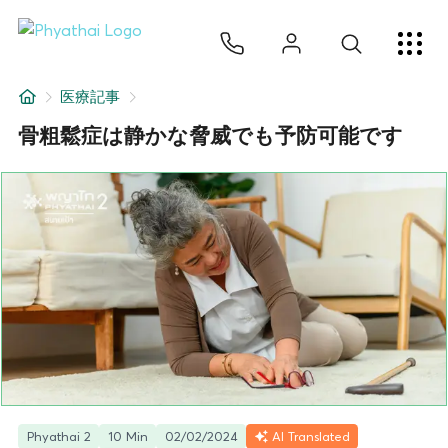
JA
ไทย
English
中文
ខ្មែរ
عربي
サービス
医療記事
記事
骨粗鬆症は静かな脅威でも予防可能です
について
Hospital Locations
Phyathai 2
10 Min
02/02/2024
AI Translated