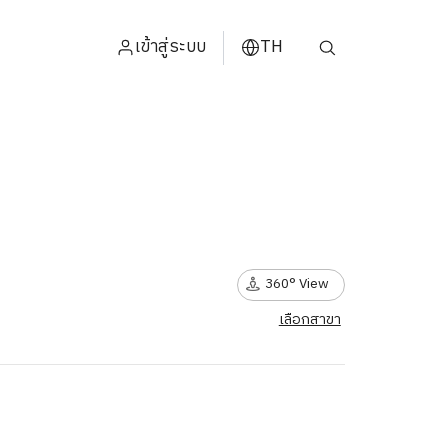
เข้าสู่ระบบ
TH
ENGLISH
中文
日本
ខ្មែរ
360° View
عربي
เลือกสาขา