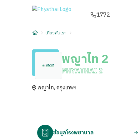
TH
English
中文
日本
ខ្មែរ
عربي
1772
บริการ
เกี่ยวกับเรา
บทความ
พญาไท 2
เกี่ยวกับเรา
PHYATHAI 2
สาขาโรงพยาบาล
พญาไท, กรุงเทพฯ
ข้อมูลโรงพยาบาล