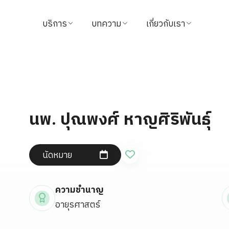
บริการ
บทความ
เกี่ยวกับเรา
ค้นหาแพทย์
บทความสุขภาพ
ข้อมูลโรงพยาบาล
นัดหมาย
วิดีโอ
วิสัยทัศน์และพันธกิจ
แนะนำบริการ
จากใจผู้ใช้บริการ
ผู้บริหารโรงพยาบาล
นพ. ปุณพงศ์ หาญศิริพันธุ์
แพ็กเกจ & โปรโมชั่น
นักลงทุนสัมพันธ์
นัดหมาย
ศูนย์ทางการแพทย์
รางวัล
ชำระค่าบริการ
ติดต่อเรา
ความชำนาญ
อายุรศาสตร์
นโยบายการคืนเงิน
ข่าวสาร