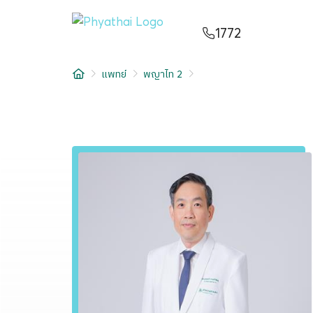
TH
English
中文
日本
ខ្មែរ
عربي
1772
บริการ
แพทย์
พญาไท 2
บทความ
เกี่ยวกับเรา
สาขาโรงพยาบาล