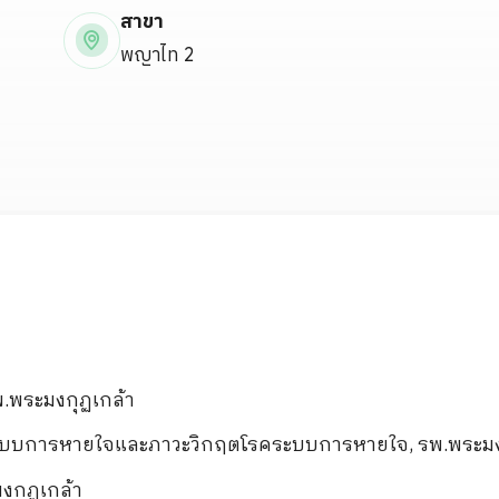
ขอประวัติการรักษา
กิจกรรม
สาขา
พญาไท 2
ร่วมงานกับเรา
พ.พระมงกุฏเกล้า
ระบบการหายใจและภาวะวิกฤตโรคระบบการหายใจ, รพ.พระมง
งกุฏเกล้า