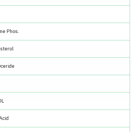
ne Phos.
esterol
yceride
L
DL
Acid