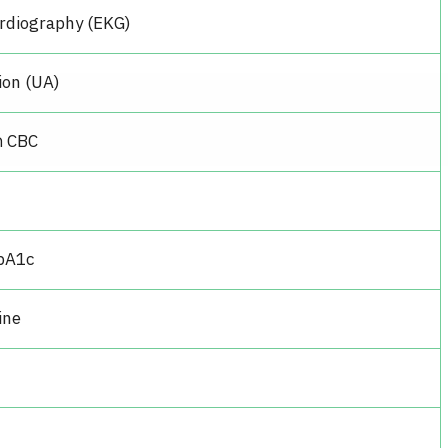
cardiography (EKG)
ion (UA)
ด CBC
HbA1c
ine