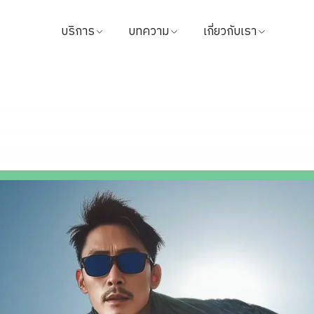
บริการ
บทความ
เกี่ยวกับเรา
ค้นหาแพทย์
บทความสุขภาพ
ข้อมูลโรงพยาบาล
นัดหมาย
วิดีโอ
วิสัยทัศน์และพันธกิจ
แนะนำบริการ
จากใจผู้ใช้บริการ
ผู้บริหารโรงพยาบาล
แพ็กเกจ & โปรโมชั่น
นักลงทุนสัมพันธ์
ศูนย์ทางการแพทย์
รางวัล
ชำระค่าบริการ
ติดต่อเรา
นโยบายการคืนเงิน
ข่าวสาร