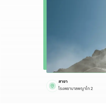
สาขา
โรงพยาบาลพญาไท 2