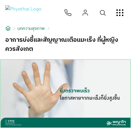
TH
English
中文
日本
ខ្មែរ
عربي
บริการ
บทความสุขภาพ
บทความ
อาการบ่งชี้และสัญญาณเตือนมะเร็ง ที่ผู้หญิง
ควรสังเกต
เกี่ยวกับเรา
สาขาโรงพยาบาล