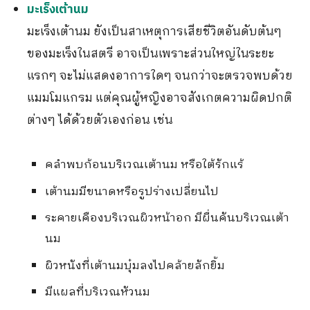
มะเร็งเต้านม
มะเร็งเต้านม ยังเป็นสาเหตุการเสียชีวิตอันดับต้นๆ
ของมะเร็งในสตรี อาจเป็นเพราะส่วนใหญ่ในระยะ
แรกๆ จะไม่แสดงอาการใดๆ จนกว่าจะตรวจพบด้วย
แมมโมแกรม แต่คุณผู้หญิงอาจสังเกตความผิดปกติ
ต่างๆ ได้ด้วยตัวเองก่อน เช่น
คลำพบก้อนบริเวณเต้านม หรือใต้รักแร้
เต้านมมีขนาดหรือรูปร่างเปลี่ยนไป
ระคายเคืองบริเวณผิวหน้าอก มีผื่นคันบริเวณเต้า
นม
ผิวหนังที่เต้านมบุ๋มลงไปคล้ายลักยิ้ม
มีแผลที่บริเวณหัวนม