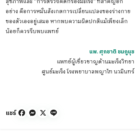
สุขภาพและ “การตรวจคัดกรองมะเร็ง” ที่สำคัญอีก
อย่าง คือการหมั่นสังเกตการเปลี่ยนแปลงของร่างกาย
ของตัวเองอยู่เสมอ หากพบความผิดปกติแม้เพียงเล็ก
น้อยก็ควรรีบพบแพทย์
นพ. ศุภชาติ ชมภูนุช
แพทย์ผู้เชี่ยวชาญด้านมะเร็งวิทยา
ศูนย์มะเร็ง โรงพยาบาลพญาไท นวมินทร์
แชร์