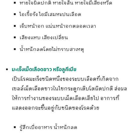
หายใจผิดปกติ หายใจสั้น หายใจมีเสียงหวีด
ไอเรื้อรัง ไอมีเสมหะปนเลือด
เจ็บหน้าอก แน่นหน้าอกตลอดเวลา
เสียงแหบ เสียงเปลี่ยน
น้ำหนักลดโดยไม่ทราบสาเหตุ
มะเร็งเม็ดเลือดขาว หรือลูคีเมีย
เป็นโรคมะเร็งชนิดหนึ่งของระบบเลือดที่เกิดจาก
เซลล์เม็ดเลือดขาวในไขกระดูกเติบโตผิดปกติ ส่งผล
ให้การทำงานของระบบเม็ดเลือดเสียไป อาการที่
แสดงออกจะขึ้นอยู่กับชนิดของโรคด้วย
รู้สึกเบื่ออาหาร น้ำหนักลด