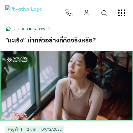
TH
English
中文
日本
ខ្មែរ
عربي
บริการ
บทความสุขภาพ
บทความ
“มะเร็ง” น่ากลัวอย่างที่คิดจริงหรือ?
เกี่ยวกับเรา
สาขาโรงพยาบาล
พญาไท 1
2 นาที
09/12/2022