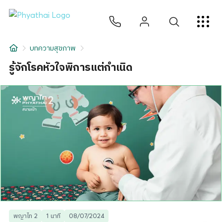
TH
English
中文
日本
ខ្មែរ
عربي
บริการ
บทความสุขภาพ
บทความ
รู้จักโรคหัวใจพิการแต่กำเนิด
เกี่ยวกับเรา
สาขาโรงพยาบาล
พญาไท 2
1 นาที
08/07/2024