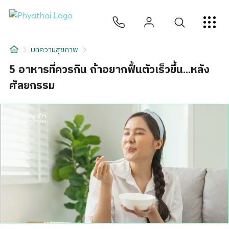
TH
English
中文
日本
ខ្មែរ
عربي
บริการ
บทความสุขภาพ
บทความ
5 อาหารที่ควรกิน ถ้าอยากฟื้นตัวเร็วขึ้น...หลัง
ศัลยกรรม
เกี่ยวกับเรา
สาขาโรงพยาบาล