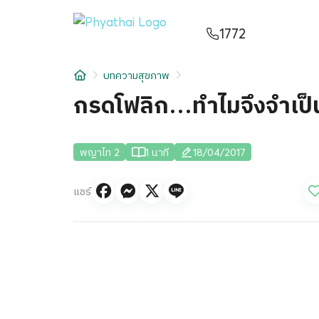
TH
English
中文
日本
ខ្មែរ
عربي
1772
บริการ
บทความสุขภาพ
บทความ
กรดโฟลิก…ทำไมจึงจำเป็น
เกี่ยวกับเรา
พญาไท 2
1 นาที
18/04/2017
สาขาโรงพยาบาล
แชร์