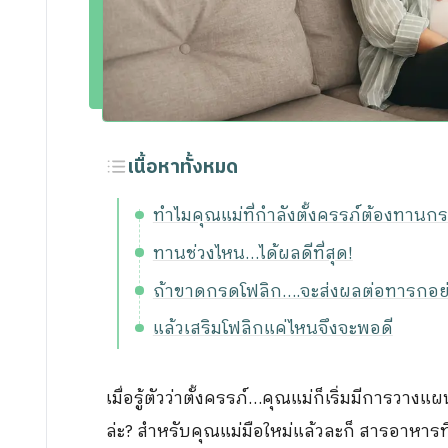
ขอประวัติการรักษา
กิจกรรม
ร่วมงานกับเรา
เนื้อหาทั้งหมด
ทำไมคุณแม่ที่กำลังตั้งครรภ์ต้องทานก
ทานช่วงไหน…ได้ผลดีที่สุด!
ถ้าขาดกรดโฟลิก….จะส่งผลต่อทารกอย่
แล้วเสริมโฟลิกแค่ไหนจึงจะพอดี
เมื่อรู้ตัวว่าตั้งครรภ์…คุณแม่ก็เริ่มมีการว
ล่ะ? สำหรับคุณแม่มือใหม่แล้วละก็ สารอาหารที