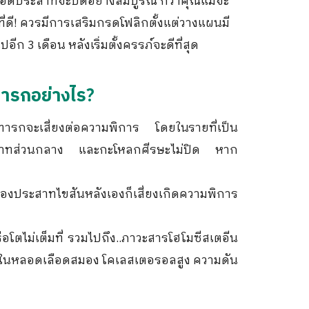
หลอดประสาทจะปิดอย่างสมบูรณ์ กว่าคุณแม่จะ
ที่ดี! ควรมีการเสริมกรดโฟลิกตั้งแต่วางแผนมี
ีก 3 เดือน หลังเริ่มตั้งครรภ์จะดีที่สุด
ารกอย่างไร?
รกจะเสี่ยงต่อความพิการ โดยในรายที่เป็น
สาทส่วนกลาง และกะโหลกศีรษะไม่ปิด หาก
ของประสาทไขสันหลังเองก็เสี่ยงเกิดความพิการ
โตไม่เต็มที่ รวมไปถึง..ภาวะสารโฮโมซีสเตอีน
ดตันในหลอดเลือดสมอง โคเลสเตอรอลสูง ความดัน