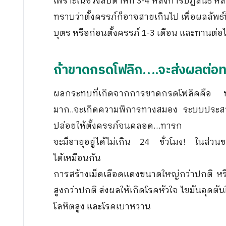
เพราะในช่วงสัปดาห์ที่ 3-4 หลังการปฏิสนธิ 
ทราบว่าตั้งครรภ์ก็อาจสายเกินไป เพื่อผลลัพธ์
บุตร หรือก่อนตั้งครรภ์ 1-3 เดือน และทานต่อไปอ
ถ้าขาดกรดโฟลิก….จะส่งผลต่อท
ผลกระทบที่เกิดจากการขาดกรดโฟลิคคือ ทา
มาก..จะเกิดความพิการทางสมอง ระบบประ
ปล่อยให้ตั้งครรภ์จนคลอด…ทารก
จะมีอายุอยู่ได้ไม่เกิน 24 ชั่วโมง! ในส่วน
ได้เหมือนกัน
การสร้างเม็ดเลือดแดงขนาดใหญ่กว่าปกติ หรือ
สูงกว่าปกติ ส่งผลให้เกิดโรคหัวใจ ไขมันอุ
โลหิตสูง และโรคเบาหวาน