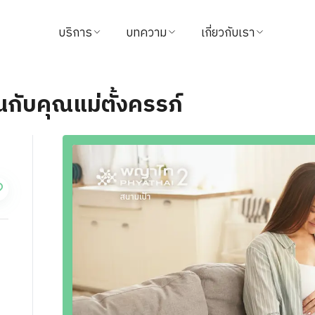
บริการ
บทความ
เกี่ยวกับเรา
ค้นหาแพทย์
บทความสุขภาพ
ข้อมูลโรงพยาบาล
กับคุณแม่ตั้งครรภ์
นัดหมาย
วิดีโอ
วิสัยทัศน์และพันธกิจ
แนะนำบริการ
จากใจผู้ใช้บริการ
ผู้บริหารโรงพยาบาล
แพ็กเกจ & โปรโมชั่น
นักลงทุนสัมพันธ์
ศูนย์ทางการแพทย์
รางวัล
ชำระค่าบริการ
ติดต่อเรา
นโยบายการคืนเงิน
ข่าวสาร