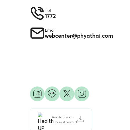
Tel
1772
Email
webcenter@phyathai.com
Available on
iOS & Android