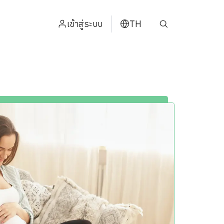
เข้าสู่ระบบ
TH
ENGLISH
中文
日本
ខ្មែរ
عربي