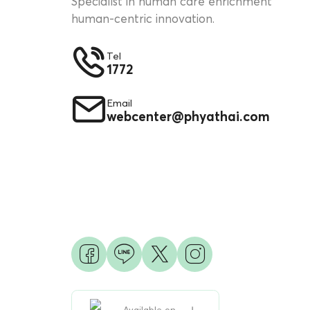
Specialist in human care enrichment
human-centric innovation.
Tel
1772
Email
webcenter@phyathai.com
Available on