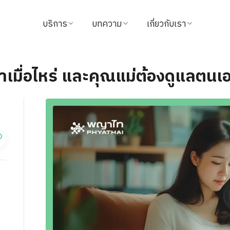
บริการ
บทความ
เกี่ยวกับเรา
ค้นหาแพทย์
บทความสุขภาพ
ข้อมูลโรงพยาบาล
มื่อไหร่ และคุณแม่ต้องดูแลตนเ
นัดหมาย
วิดีโอ
วิสัยทัศน์และพันธกิจ
แนะนำบริการ
จากใจผู้ใช้บริการ
ผู้บริหารโรงพยาบาล
แพ็กเกจ & โปรโมชั่น
นักลงทุนสัมพันธ์
ศูนย์ทางการแพทย์
รางวัล
ชำระค่าบริการ
ติดต่อเรา
นโยบายการคืนเงิน
ข่าวสาร