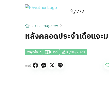
TH
English
中文
日本
ខ្មែរ
عربي
1772
บริการ
บทความสุขภาพ
บทความ
หลังคลอดประจำเดือนจะมาเ
เกี่ยวกับเรา
พญาไท 2
1 นาที
10/06/2020
สาขาโรงพยาบาล
แชร์