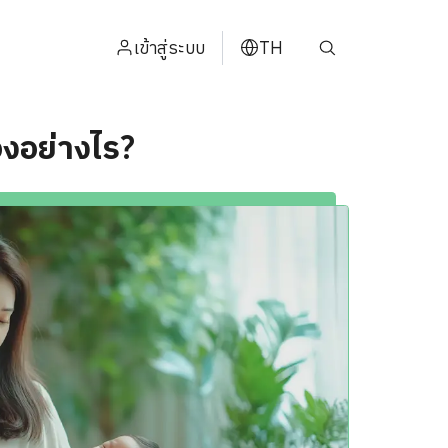
เข้าสู่ระบบ
TH
ENGLISH
องอย่างไร?
中文
日本
ខ្មែរ
عربي