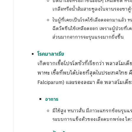
ปิดฝาโอ่งหรือภาชนะอื่นๆ ให้มิดชิด หรือ
เกลือหรือน้ำส้มสายชูลงในจานรองขาตู้ก
ในผู้ที่เคยเป็นโรคไข้เลือดออกมาแล้ว
ฉีดวัคซีนไข้เหลือดออก เพราะผู้ป่วยที
ส่วนมากอาการจะรุนแรงมากยิ่งขึ้น
โรคมาลาเรีย
เกิดจากเชื้อโปรโตซัวที่เรียกว่า พลาสโมเด
พาหะ เชื้อที่พบได้บ่อยที่สุดในประเทศไทย
Falciparum) และรองลงมา คือ พลาสโมเดียม 
อาการ
มีไข้สูง หนาวสั่น มีภาวะแทรกซ้อนรุนแรง
ระบบการแข็งตัวของเลือดบกพร่อง ไตว