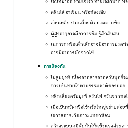
เจ็บหน้าอก หายใจเร็ว หายใจลำบาก หอ
คลื่นไส้ อาเจียน หรือท้องเสีย
อ่อนเพลีย ปวดเมื่อยตัว ปวดตามข้อ
ผู้สูงอายุอาจมีอาการซึม รู้สึกสับสน
ในทารกหรือเด็กเล็กอาจมีอาการปวดท้อง
อาจมีอาการชักจากไข้
การป้องกัน
ไม่สูบบุหรี่ เนื่องจากสารจากควันบุห
ทางเดินหายใจตามธรรมชาติของปอด
หลีกเลี่ยงควันบุหรี่ ควันไฟ ควันจากท่
เมื่อเป็นหวัดหรือไข้หวัดใหญ่อย่าปล่อยทิ
โอกาสการเกิดภาวะแทรกซ้อน
สร้างระบบภูมิคุ้มกันให้แข็งแรงด้วยก