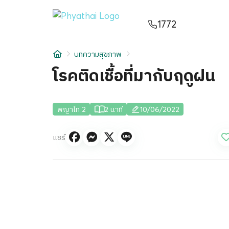
TH
English
中文
日本
ខ្មែរ
عربي
1772
บริการ
บทความสุขภาพ
บทความ
โรคติดเชื้อที่มากับฤดูฝน
เกี่ยวกับเรา
พญาไท 2
2 นาที
10/06/2022
สาขาโรงพยาบาล
แชร์