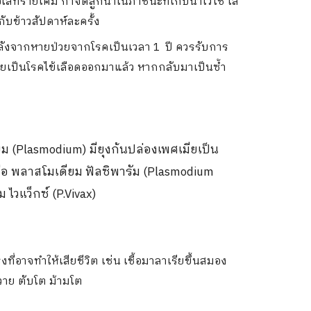
ใส่ทรายเคมี กำจัดลูกน้ำในภาชนะที่เก็บน้ำไว้ใช้ ใส่
ับข้าวสัปดาห์ละครั้ง
 หลังจากหายป่วยจากโรคเป็นเวลา 1 ปี ควรรับการ
่เคยเป็นโรคไข้เลือดออกมาแล้ว หากกลับมาเป็นซ้ำ
ียม (Plasmodium) มียุงก้นปล่องเพศเมียเป็น
 คือ พลาสโมเดียม ฟัลซิพารัม (Plasmodium
ไวแว็กซ์ (P.Vivax)
ที่อาจทำให้เสียชีวิต เช่น เชื้อมาลาเรียขึ้นสมอง
าย ตับโต ม้ามโต